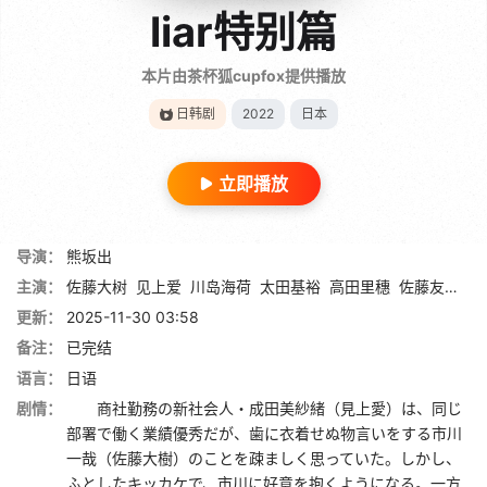
liar特别篇
本片由茶杯狐cupfox提供播放
日韩剧
2022
日本
立即播放
导演：
熊坂出
主演：
佐藤大树
见上爱
川岛海荷
太田基裕
高田里穗
佐藤友祐
山
更新：
2025-11-30 03:58
备注：
已完结
语言：
日语
剧情：
商社勤務の新社会人・成田美紗緒（見上愛）は、同じ
部署で働く業績優秀だが、歯に衣着せぬ物言いをする市川
一哉（佐藤大樹）のことを疎ましく思っていた。しかし、
ふとしたキッカケで、市川に好意を抱くようになる。一方