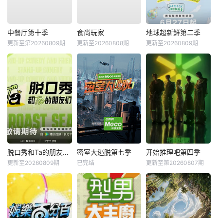
中餐厅第十季
食尚玩家
地球超新鲜第二季
更新至第20260809期
更新至20260808期
更新至20260809期
脱口秀和Ta的朋友们第三季
密室大逃脱第七季
开始推理吧第四季
更新至20260809期
已完结
更新至第20260807期