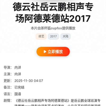
德云社岳云鹏相声专
场阿德莱德站2017
本片由茶杯狐cupfox提供播放
综艺
2017
大陆
立即播放
导演：
内详
主演：
内详
更新：
2025-11-30 04:07
备注：
已完结
语言：
国语
剧情：
《德云社岳云鹏相声专场阿德莱德站》是岳云鹏全球巡演专
场里唯一一场有内涵有亮点的演出。小岳岳不仅把说学逗唱