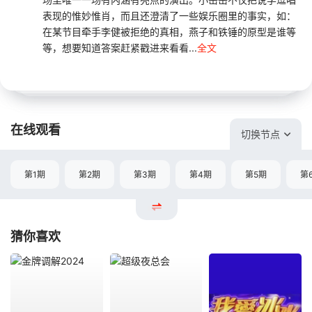
表现的惟妙惟肖，而且还澄清了一些娱乐圈里的事实，如：
在某节目牵手李健被拒绝的真相，燕子和铁锤的原型是谁等
等，想要知道答案赶紧戳进来看看...
全文
在线观看
切换节点
第1期
第2期
第3期
第4期
第5期
第
猜你喜欢