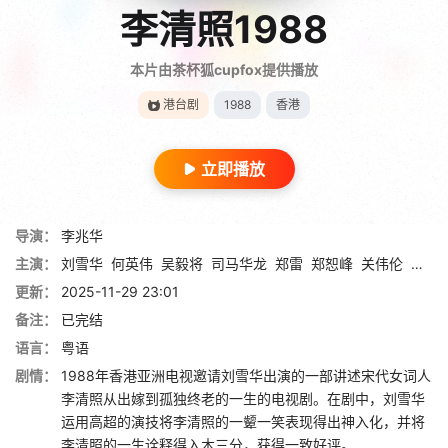
李清照1988
本片由茶杯狐cupfox提供播放
港台剧
1988
香港
立即播放
导演：
李兆华
主演：
刘雪华
何英伟
吴毅将
司马华龙
郑雷
郑恕峰
关伟伦
吴廷
更新：
2025-11-29 23:01
备注：
已完结
语言：
粤语
剧情：
1988年香港亚洲电视邀请刘雪华出演的一部讲述宋代女词人
李清照从出嫁到孤独终老的一生的电视剧。在剧中，刘雪华
运用高超的演技将李清照的一颦一笑表现得出神入化，并将
李清照的一生诠释得入木三分，获得一致好评。