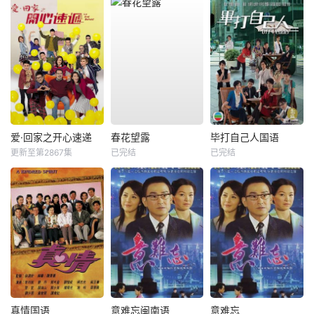
爱·回家之开心速递
春花望露
毕打自己人国语
更新至第2867集
已完结
已完结
真情国语
意难忘闽南语
意难忘