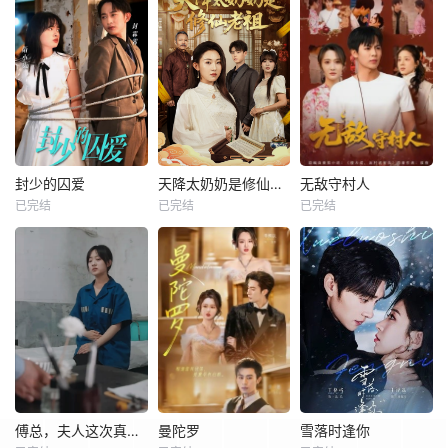
封少的囚爱
天降太奶奶是修仙老祖
无敌守村人
已完结
已完结
已完结
傅总，夫人这次真的死了
曼陀罗
雪落时逢你