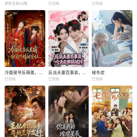
更新至第08集
已完结
已完结
冷面侯爷反萌差，独宠作精继室啦
反派夫妻百事哀，今天在哪搞破坏
候冬症
已完结
已完结
已完结