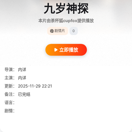
九岁神探
本片由茶杯狐cupfox提供播放
剧情片
0
立即播放
导演：
内详
主演：
内详
更新：
2025-11-29 22:21
备注：
已完结
语言：
剧情：