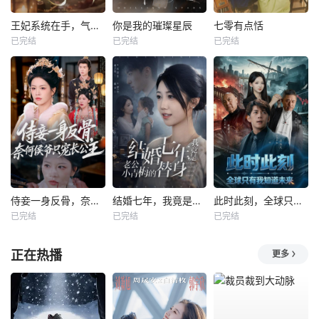
王妃系统在手，气的王爷发抖
你是我的璀璨星辰
七零有点恬
已完结
已完结
已完结
侍妾一身反骨，奈何侯爷只宠长公主
结婚七年，我竟是老公小青梅的替身
此时此刻，全球只有我知道未来
已完结
已完结
已完结
正在热播
更多