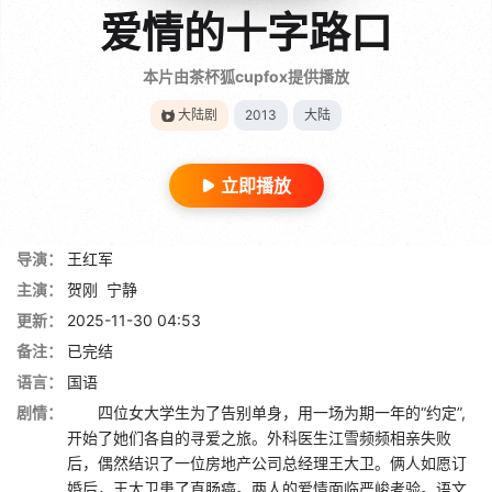
爱情的十字路口
本片由茶杯狐cupfox提供播放
大陆剧
2013
大陆
立即播放
导演：
王红军
主演：
贺刚
宁静
更新：
2025-11-30 04:53
备注：
已完结
语言：
国语
剧情：
四位女大学生为了告别单身，用一场为期一年的“约定”,
开始了她们各自的寻爱之旅。外科医生江雪频频相亲失败
后，偶然结识了一位房地产公司总经理王大卫。俩人如愿订
婚后，王大卫患了直肠癌。两人的爱情面临严峻考验。语文