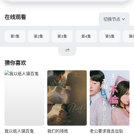
在线观看
切换节点
第1集
第2集
第3集
第4集
第5集
第
猜你喜欢
我以纸人镇百鬼
我们的排练
老公要求我去出轨