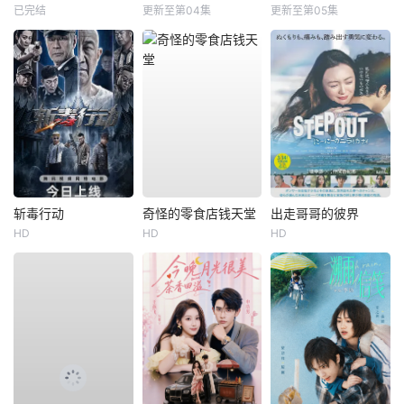
已完结
更新至第04集
更新至第05集
斩毒行动
奇怪的零食店钱天堂
出走哥哥的彼界
HD
HD
HD