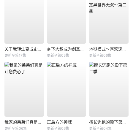
关于我转生变成史莱姆这档事第四季
乡下大叔成为剑圣第二季
地狱模式～喜欢速通游戏的玩家在废设定异世界无双～第二季
更新至第17集
更新至第05集
更新至第06集
我家的弟弟们真是让您费心了
正后方的神威
擅长逃跑的殿下第二季
更新至第06集
更新至第06集
更新至第04集