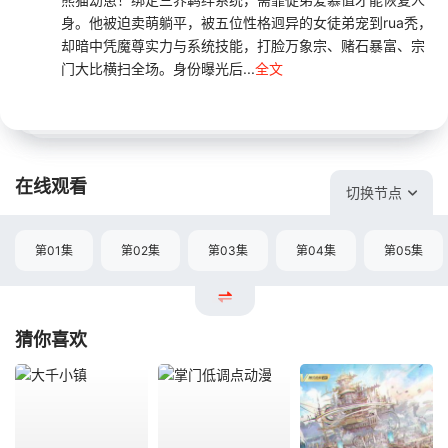
身。他被迫卖萌躺平，被五位性格迥异的女徒弟宠到rua秃，
却暗中凭魔尊实力与系统技能，打脸万象宗、赌石暴富、宗
门大比横扫全场。身份曝光后...
全文
在线观看
切换节点
第01集
第02集
第03集
第04集
第05集
猜你喜欢