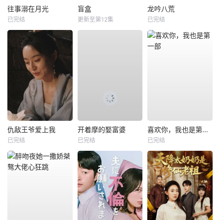
往事溺在月光
盲盒
龙吟八荒
已完结
更新至第12集
已完结
仇敌王爷爱上我
开着摩的娶富婆
喜欢你，我也是第一部
已完结
已完结
已完结