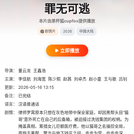
罪无可逃
本片由茶杯狐cupfox提供播放
剧情片
2026
中国大陆
立即播放
导演：
董云龙
王鑫浩
主演：
李佳航
刘海宽
陈少熙
赵茜
刘卓杰
赵小童
王与歌
吕钊
更新：
2026-05-16 13:15
备注：
已完结
语言：
汉语普通话
剧情：
律师罗霄原本只想在灰色地带中保全家庭，却因黑帮头目“猫
哥”意外死亡在自己的后备箱，被迫接过洗钱集团的权柄。为
掩盖真相、筹措女儿巨额医疗费，他以猫哥之名操控全局，
周旋于黑帮、警方与地下钱庄之间，步步为营，也步步深