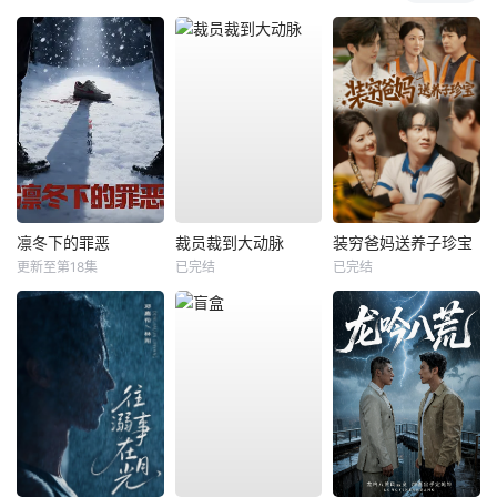
凛冬下的罪恶
裁员裁到大动脉
装穷爸妈送养子珍宝
更新至第18集
已完结
已完结