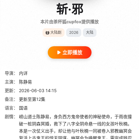
斩·邪
本片由茶杯狐cupfox提供播放
大陆剧
2026
大陆
立即播放
导演：
内详
主演：
陈静易
更新：
2026-06-03 14:15
备注：
更新至第12集
语言：
国语
剧情：
崂山道士陈静易，身负西方鬼帝使者的神秘使命，于雨夜撞
破一桩阴森冥婚，救下了八字全阴命悬一线的女孩叶秋楠。
本是一次仗义出手，却让他与叶秋楠一同被卷入邪教幽冥会
复活上古鬼王的惊天阴谋。幽冥会为唤醒鬼王，需完成残忍