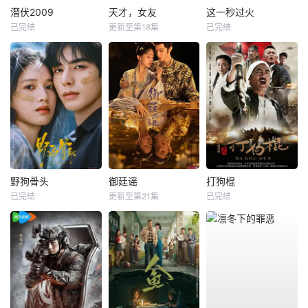
潜伏2009
天才，女友
这一秒过火
已完结
更新至第18集
已完结
野狗骨头
御廷谣
打狗棍
已完结
更新至第21集
已完结