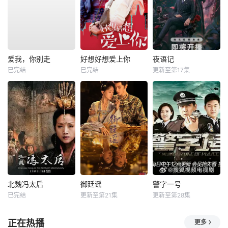
爱我，你别走
好想好想爱上你
夜语记
已完结
已完结
更新至第17集
北魏冯太后
御廷谣
警字一号
已完结
更新至第21集
更新至第28集
正在热播
更多