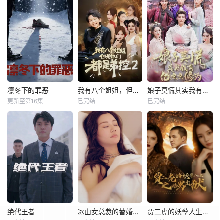
凛冬下的罪恶
我有八个姐姐，但是他们都是弟控2
娘子莫慌其实我有亿点点修为
更新至第16集
已完结
已完结
绝代王者
冰山女总裁的替婚兵王
贾二虎的妖孽人生之皓男出狱