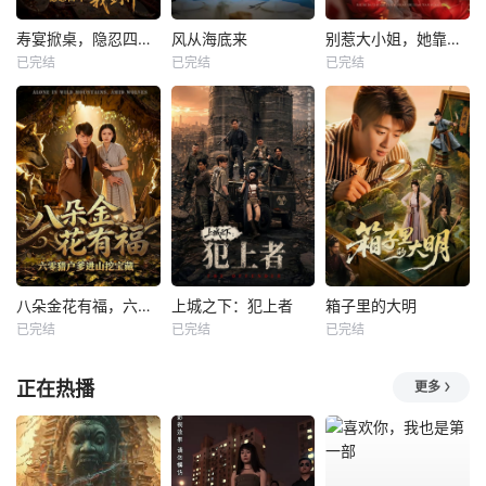
寿宴掀桌，隐忍四年我封神
风从海底来
别惹大小姐，她靠山是哮天犬
已完结
已完结
已完结
八朵金花有福，六零猎户爹进山挖宝藏
上城之下：犯上者
箱子里的大明
已完结
已完结
已完结
正在热播
更多