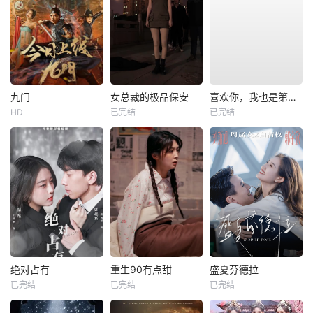
九门
女总裁的极品保安
喜欢你，我也是第一部
HD
已完结
已完结
绝对占有
重生90有点甜
盛夏芬德拉
已完结
已完结
已完结