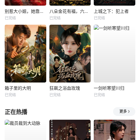
别惹大小姐，她靠山是哮天犬
八朵金花有福，六零猎户爹进山挖宝藏
上城之下：犯上者
已完结
已完结
已完结
箱子里的大明
狂飙之浴血玫瑰
一剑听寒望川归
已完结
已完结
已完结
正在热播
更多