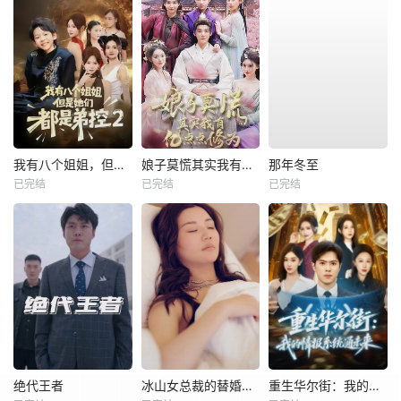
我有八个姐姐，但是他们都是弟控2
娘子莫慌其实我有亿点点修为
那年冬至
已完结
已完结
已完结
绝代王者
冰山女总裁的替婚兵王
重生华尔街：我的情报系统通未来