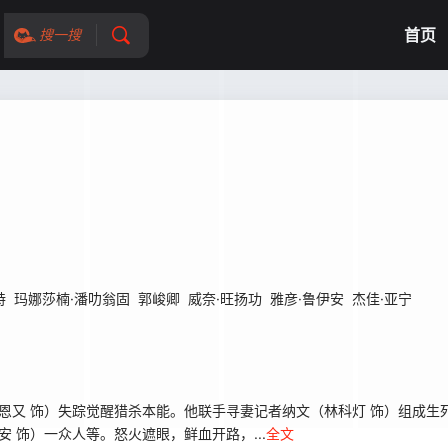
首页
搜一搜
特
玛娜莎楠·潘叻翁固
郭峻卿
威奈·旺扬功
雅彦·鲁伊安
杰佳·亚宁
恩又 饰）失踪觉醒猎杀本能。他联手寻妻记者纳文（林科灯 饰）组成生
 饰）一众人等。怒火遮眼，鲜血开路，...
全文