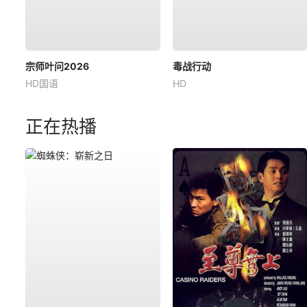
宗师叶问2026
毒战行动
HD国语
HD
正在热播