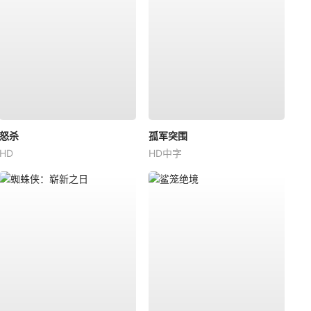
怒杀
孤军突围
HD
HD中字