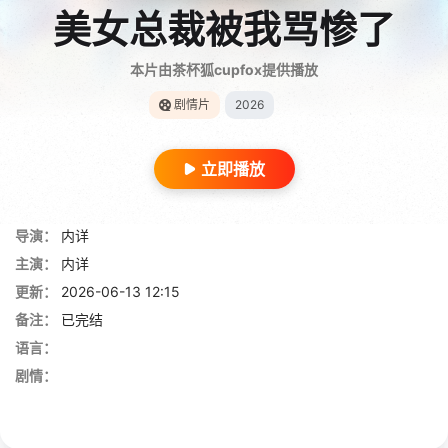
美女总裁被我骂惨了
本片由茶杯狐cupfox提供播放
剧情片
2026
立即播放
导演：
内详
主演：
内详
更新：
2026-06-13 12:15
备注：
已完结
语言：
剧情：