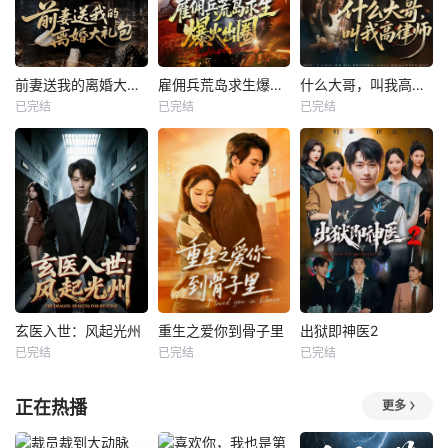
前妻送我的离婚大礼包
雇佣兵荒岛求生爆火出圈第二季
什么大哥，叫我高律师
已完结
已完结
已完结
玄医入世：风起光州
重生之爱你到骨子里
出狱即神医2
已完结
已完结
已完结
正在热播
更多