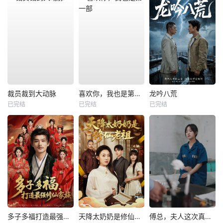
裁员裁到大动脉
喜欢你，我也是第一部
龙吟八荒
已完结
已完结
已完结
多子多福打造最强修仙家族
天降太奶奶是修仙老祖
傅总，夫人这次真的死了