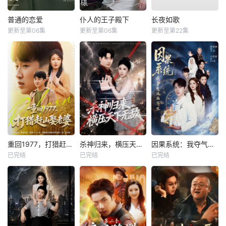
普通的恋爱
仆人的王子殿下
长夜如歌
更新至第06集
更新至第06集
更新至第22集
重回1977，打猎赶山娶老婆
杀神归来，横压天下无敌
因果系统：我夺气运救苍生
已完结
已完结
已完结