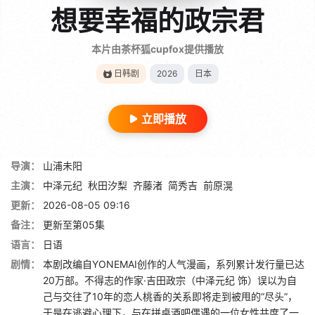
想要幸福的政宗君
本片由茶杯狐cupfox提供播放
日韩剧
2026
日本
立即播放
导演：
山浦未阳
主演：
中泽元纪
秋田汐梨
齐藤渚
简秀吉
前原滉
更新：
2026-08-05 09:16
备注：
更新至第05集
语言：
日语
剧情：
本剧改编自YONEMAI创作的人气漫画，系列累计发行量已达
20万部。不得志的作家·吉田政宗（中泽元纪 饰）误以为自
己与交往了10年的恋人桃香的关系即将走到被甩的“尽头”，
于是在逃避心理下，与在拼桌酒吧偶遇的一位女性共度了一