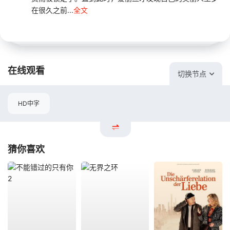
在很久之前...
全文
在线观看
切换节点
HD中字
猜你喜欢