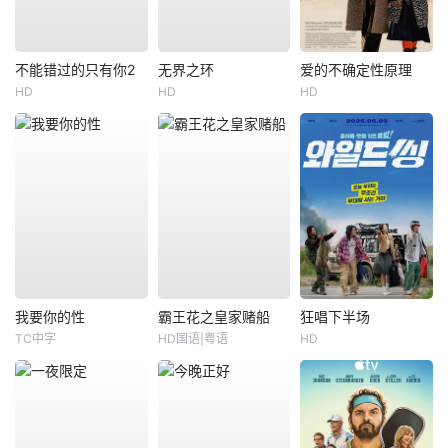
不能错过的只有你2
无界之环
爱的不确定性原理
HD
HD
HD
我要你的性
霸王花之皇家赌船
狂唱下半场
TC中字
HD国语|粤语
HD