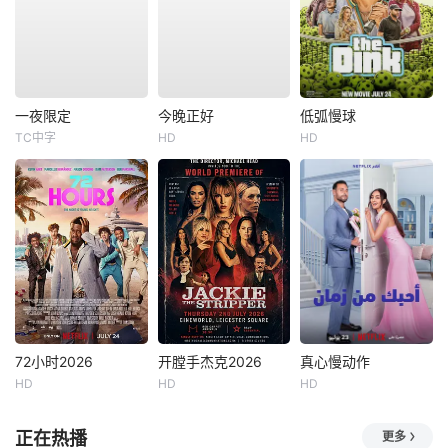
一夜限定
今晚正好
低弧慢球
TC中字
HD
HD
72小时2026
开膛手杰克2026
真心慢动作
HD
HD
HD
正在热播
更多