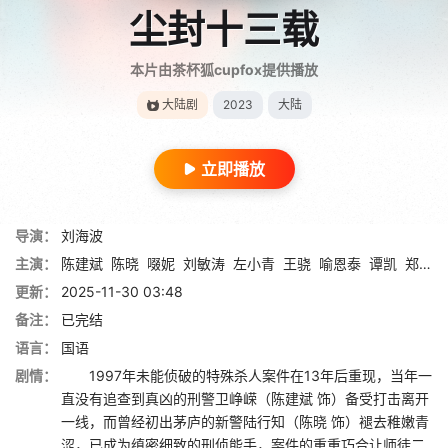
尘封十三载
本片由茶杯狐cupfox提供播放
大陆剧
2023
大陆
立即播放
导演：
刘海波
主演：
陈建斌
陈晓
啜妮
刘敏涛
左小青
王骁
喻恩泰
谭凯
郑奇
更新：
2025-11-30 03:48
备注：
已完结
语言：
国语
剧情：
1997年未能侦破的特殊杀人案件在13年后重现，当年一
直没有追查到真凶的刑警卫峥嵘（陈建斌 饰）备受打击离开
一线，而曾经初出茅庐的新警陆行知（陈晓 饰）褪去稚嫩青
涩，已成为缜密细致的刑侦能手，案件的重重巧合让师徒二