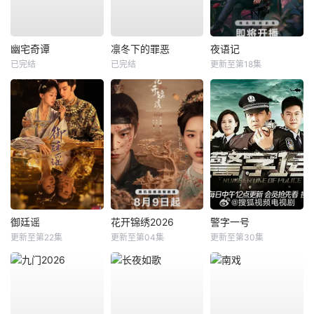
幽宅奇谭
凛冬下的罪恶
夜语记
已完结
已完结
更新至第18集
御廷谣
花开锦绣2026
警字一号
更新至第22集
更新至第04集
更新至第30集