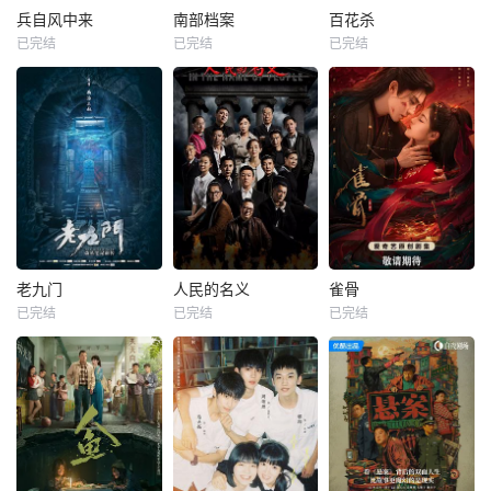
兵自风中来
南部档案
百花杀
已完结
已完结
已完结
老九门
人民的名义
雀骨
已完结
已完结
已完结