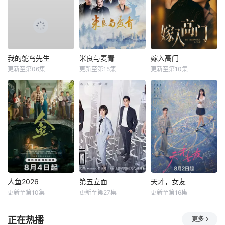
我的鸵鸟先生
米良与麦青
嫁入高门
更新至第06集
更新至第15集
更新至第10集
人鱼2026
第五立面
天才，女友
更新至第10集
更新至第27集
更新至第16集
正在热播
更多