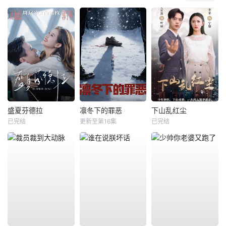
盛夏芬德拉
凛冬下的罪恶
下山乱红尘
已完结
更新至第16集
已完结