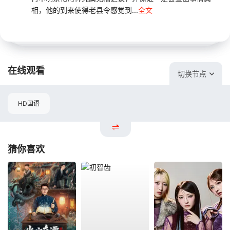
相，他的到来使得老县令感觉到...
全文
在线观看
切换节点
HD国语
猜你喜欢