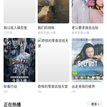
我以纸人镇百鬼
我们的排练
老公要求我去出轨
已完结
更新至第04集
更新至第05集
斩毒行动
奇怪的零食店钱天堂
出走哥哥的彼界
HD
HD
HD
正在热播
更多