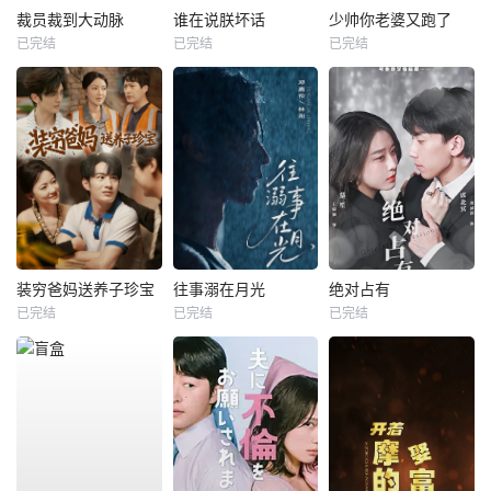
裁员裁到大动脉
谁在说朕坏话
少帅你老婆又跑了
已完结
已完结
已完结
装穷爸妈送养子珍宝
往事溺在月光
绝对占有
已完结
已完结
已完结