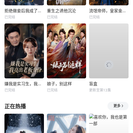
拒绝做妾后我成了太子侧妃
重生之诱他沉沦
流氓帝师，皇家金牌县令
已完结
已完结
已完结
嫌我是实习生，我亮出老板身份
娘子，别这样
盲盒
已完结
已完结
更新至第13集
正在热播
更多