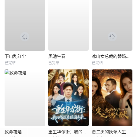
下山乱红尘
凤池生春
冰山女总裁的替婚兵王
已完结
已完结
已完结
致命夜焰
重生华尔街：我的情报系统通未来
贾二虎的妖孽人生之皓男出狱