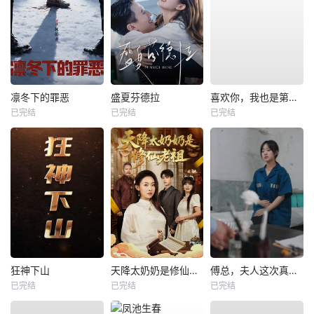
凛冬下的罪恶
盛夏芬德拉
喜欢你，我也是第一部
已完结
已完结
已完结
狂神下山
天降太奶奶是修仙老祖
傅总，夫人这次真的死了
已完结
已完结
已完结