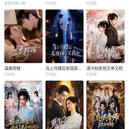
更新至第01集
已完结
已完结
温柔狩猎
当上月嫂后发现孩子是我的
清冷权臣他又争又抢
已完结
已完结
已完结