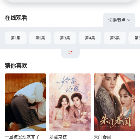
在线观看
切换节点
第1集
第2集
第3集
第4集
第5集
第
猜你喜欢
一旦被发现就完了
娇藏京枝
朱门春闺