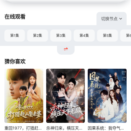
在线观看
切换节点
第1集
第2集
第3集
第4集
第5集
第
猜你喜欢
重回1977，打猎赶山娶老婆
杀神归来，横压天下无敌
因果系统：我夺气运救苍生