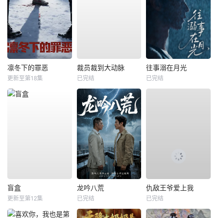
凛冬下的罪恶
裁员裁到大动脉
往事溺在月光
更新至第18集
已完结
已完结
盲盒
龙吟八荒
仇敌王爷爱上我
更新至第12集
已完结
已完结