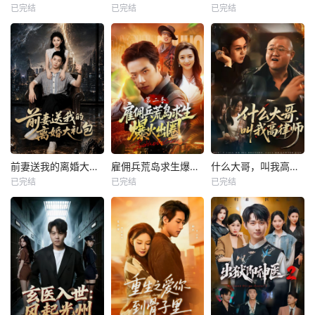
已完结
已完结
已完结
前妻送我的离婚大礼包
雇佣兵荒岛求生爆火出圈第二季
什么大哥，叫我高律师
已完结
已完结
已完结