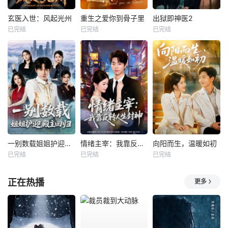
玄医入世：风起光州
重生之爱你到骨子里
出狱即神医2
已完结
已完结
已完结
一别数载姐姐护迎殿主回归
情绪主宰：我靠反转人生封神
向阳而生，温暖如初
已完结
已完结
已完结
正在热播
更多