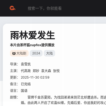
雨林爱发生
本片由茶杯狐cupfox提供播放
大陆剧
2024
大陆
导演：
袁雪凯
主演：
代高政
郑妙
袁大森
张悦
更新：
2025-11-30 02:59
备注：
已完结
语言：
国语
剧情：
冒牌千金苏夏陌，为找回弟弟来到茫北却遭追杀。而追
婚。由此两人开启了欢喜纠缠，先婚后爱、你追我赶的攻