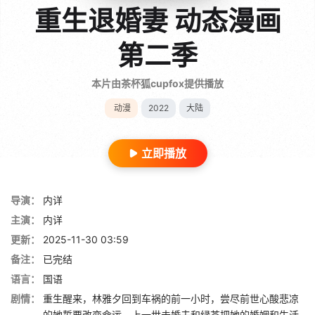
重生退婚妻 动态漫画
第二季
本片由茶杯狐cupfox提供播放
动漫
2022
大陆
立即播放
导演：
内详
主演：
内详
更新：
2025-11-30 03:59
备注：
已完结
语言：
国语
剧情：
重生醒来，林雅夕回到车祸的前一小时，尝尽前世心酸悲凉
的她誓要改变命运。上一世未婚夫和绿茶把她的婚姻和生活