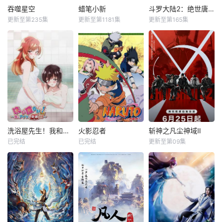
吞噬星空
蜡笔小新
斗罗大陆2：绝世唐门
更新至第235集
更新至第1181集
更新至第165集
洗浴屋先生！我和那家伙在女浴池！？
火影忍者
斩神之凡尘神域Ⅱ
已完结
已完结
更新至第09集