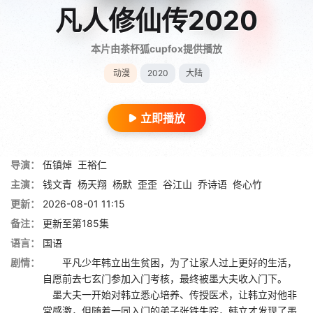
凡人修仙传2020
本片由茶杯狐cupfox提供播放
动漫
2020
大陆
立即播放
导演：
伍镇焯
王裕仁
主演：
钱文青
杨天翔
杨默
歪歪
谷江山
乔诗语
佟心竹
更新：
2026-08-01 11:15
备注：
更新至第185集
语言：
国语
剧情：
平凡少年韩立出生贫困，为了让家人过上更好的生活，
自愿前去七玄门参加入门考核，最终被墨大夫收入门下。
墨大夫一开始对韩立悉心培养、传授医术，让韩立对他非
常感激，但随着一同入门的弟子张铁失踪，韩立才发现了墨