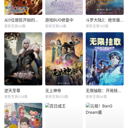
从0位居民开始的边境领主大人
游戏BUG修复中
斗罗大陆2：绝世唐门
更新至第06集
更新至第09集
更新至第165集
逆天至尊
无上神帝
无限抽取：开局核平修仙世界动态漫
更新至第538集
更新至第629集
更新至第84集