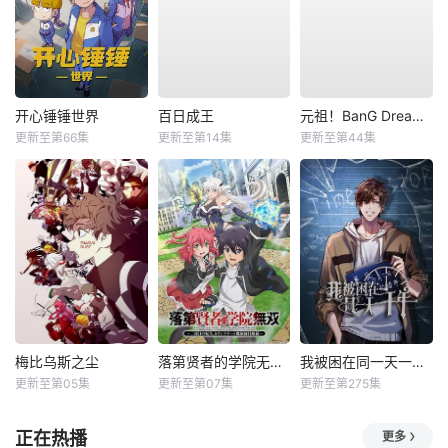
开心锤锤世界
百日成王
元祖！BanG Dream酱
更新至第66集
更新至第14集
更新至第44集
梅比乌斯之尘
落第贤者的学院无双第二回转生，S等级作弊魔术师冒险记
我被困在同一天一千年动态漫
更新至第05集
更新至第07集
更新至第275集
正在热播
更多