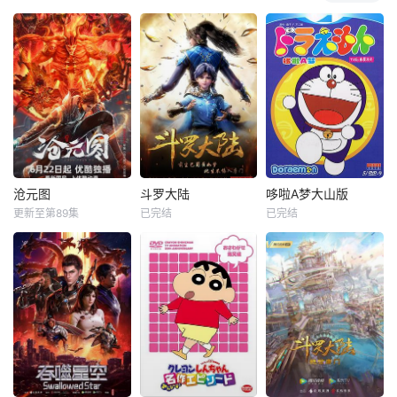
沧元图
斗罗大陆
哆啦A梦大山版
更新至第89集
已完结
已完结