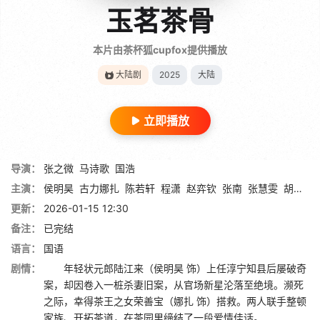
玉茗茶骨
本片由茶杯狐cupfox提供播放
大陆剧
2025
大陆
立即播放
导演：
张之微
马诗歌
国浩
主演：
侯明昊
古力娜扎
陈若轩
程潇
赵弈钦
张南
张慧雯
胡静
李
更新：
2026-01-15 12:30
备注：
已完结
语言：
国语
剧情：
年轻状元郎陆江来（侯明昊 饰）上任淳宁知县后屡破奇
案，却因卷入一桩杀妻旧案，从官场新星沦落至绝境。濒死
之际，幸得茶王之女荣善宝（娜扎 饰）搭救。两人联手整顿
家族、开拓茶道，在茶园里缔结了一段爱情佳话。