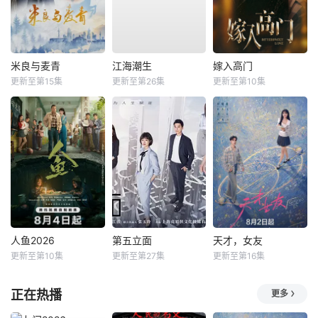
米良与麦青
江海潮生
嫁入高门
更新至第15集
更新至第26集
更新至第10集
人鱼2026
第五立面
天才，女友
更新至第10集
更新至第27集
更新至第16集
正在热播
更多