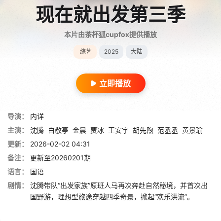
现在就出发第三季
本片由茶杯狐cupfox提供播放
综艺
2025
大陆
立即播放
导演：
内详
主演：
沈腾
白敬亭
金晨
贾冰
王安宇
胡先煦
范丞丞
黄景瑜
更新：
2026-02-02 04:31
备注：
更新至20260201期
语言：
国语
剧情：
沈腾带队“出发家族”原班人马再次奔赴自然秘境，并首次出
国野游，理想型旅途穿越四季奇景，掀起“欢乐洪流”。