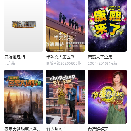
开始推理吧
半熟恋人第五季
康熙来了全集
已完结
更新至第20260803期
2004-2016已完结
密室大逃脱第八季大神版
11点热吵店
命运好好玩