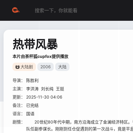
热带风暴
本片由茶杯狐cupfox提供播放
大陆剧
2006
大陆
导演：
陈胜利
主演：
李洪涛
刘长纯
王挺
更新：
2025-11-30 04:06
备注：
已完结
语言：
国语
剧情：
20世纪80年代中期，南方沿海成立了金澜经济特区。
队任副参谋长。刚刚到任仓促遇到的第一次战斗，竟是平息两