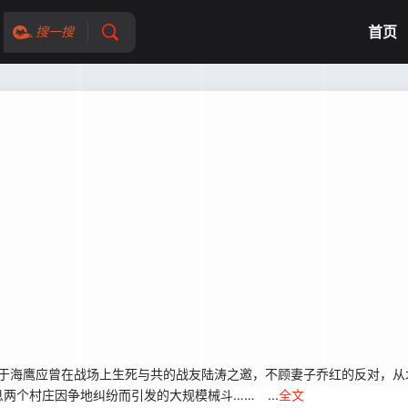
首页
搜一搜
于海鹰应曾在战场上生死与共的战友陆涛之邀，不顾妻子乔红的反对，从
个村庄因争地纠纷而引发的大规模械斗…… ...
全文