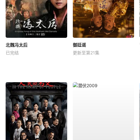
北魏冯太后
御廷谣
已完结
更新至第21集