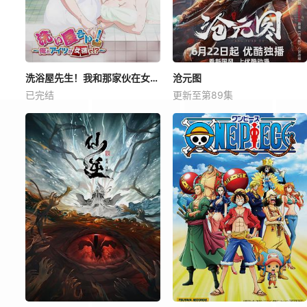
洗浴屋先生！我和那家伙在女浴池！？
沧元图
已完结
更新至第89集