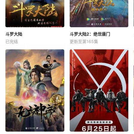
斗罗大陆
斗罗大陆2：绝世唐门
已完结
更新至第165集