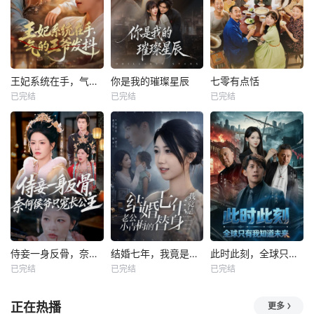
王妃系统在手，气的王爷发抖
你是我的璀璨星辰
七零有点恬
已完结
已完结
已完结
侍妾一身反骨，奈何侯爷只宠长公主
结婚七年，我竟是老公小青梅的替身
此时此刻，全球只有我知道未来
已完结
已完结
已完结
正在热播
更多