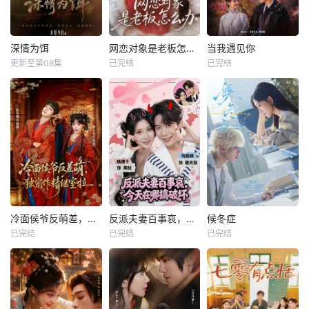
深情为饵
网恋对象是老板怎么办
当我遇见你
更新至第08集
已完结
已完结
冷面侯爷反萌差，独宠作精继室啦
反派夫妻百事哀，今天在哪搞破坏
候冬症
已完结
已完结
已完结