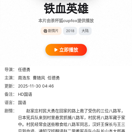
铁血英雄
本片由茶杯狐cupfox提供播放
剧情片
2018
大陆
立即播放
导演：
任德勇
主演：
周浩东
曹随风
任德勇
更新：
2025-11-30 04:46
备注：
HD国语
语言：
国语
剧情：
赵家庄村民大勇在回家的路上救了受伤的三位八路军，
日本宪兵队来到村里悬赏抓捕八路军，村民将八路军藏于家
中。村民经常会送些粮食给八路军同志，汉奸王保长与王三
见到血迹，通知汉奸翻译赵二带着宪兵队小队长山本太郎再