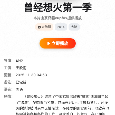
曾经想火第一季
本片由茶杯狐cupfox提供播放
大陆剧
2014
大陆
立即播放
导演：
马俊
主演：
王欣雨
更新：
2025-11-30 04:53
备注：
已完结
语言：
国语
剧情：
《曾经想火》讲述了中国姑娘欣欣被“忽悠”到法国当起
了“法漂”，梦想着当名模，然而在经历七年模特梦后，还没
火的她便被时尚界无情淘汰。在残酷的现实面前，欣欣在巴
黎尝试着各种各样的工作，寻求着自己的梦想。在此期间，