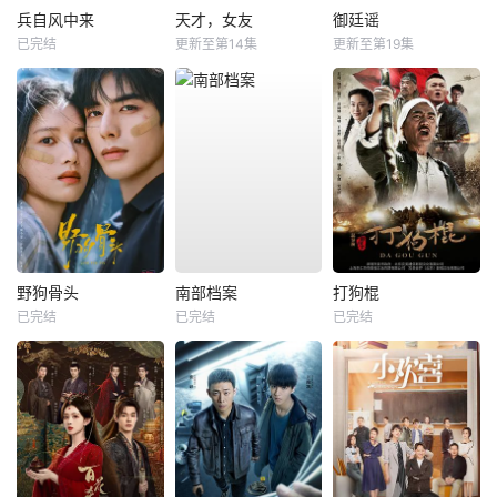
兵自风中来
天才，女友
御廷谣
已完结
更新至第14集
更新至第19集
野狗骨头
南部档案
打狗棍
已完结
已完结
已完结