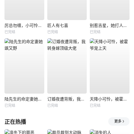
厉总勿缠，小可怜只想当厂妹
匠人有七喜
别惹吉星，她打人专打脸
已完结
已完结
已完结
陆先生的命定妻她飒又野
订婚夜遭背叛，我转身嫁顶级大佬
天降小可怜，被霍爷宠上天
已完结
已完结
已完结
正在热播
更多