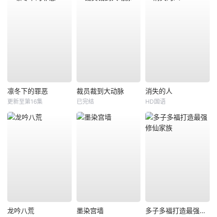
凛冬下的罪恶
裁员裁到大动脉
消失的人
更新至第16集
已完结
HD国语
龙吟八荒
墨染宫墙
多子多福打造最强修仙家族