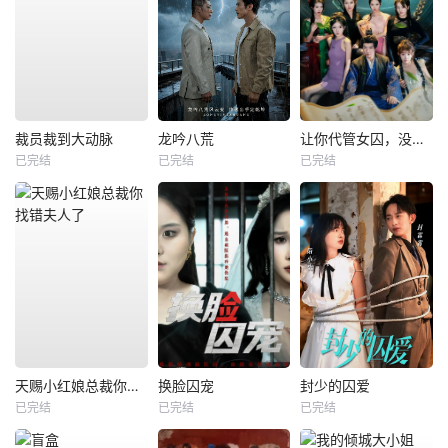
裁员裁到大动脉
龙吟八荒
让你代管女囚，没让你称帝啊
已完结
已完结
已完结
天赐小红娘总裁你找错夫人了
换脸囚宠
封少的囚爱
已完结
已完结
已完结