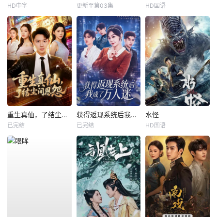
HD中字
更新至第03集
HD国语
重生真仙，了结尘间恩怨
获得返现系统后我成了万人迷
水怪
已完结
已完结
HD国语