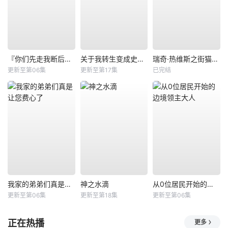
『你们先走我断后』，于是10年后我成为了传说
关于我转生变成史莱姆这档事第四季
瑞奇·热维斯之街猫一族
更新至第06集
更新至第17集
已完结
我家的弟弟们真是让您费心了
神之水滴
从0位居民开始的边境领主大人
更新至第06集
更新至第18集
更新至第06集
正在热播
更多