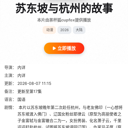
苏东坡与杭州的故事
本片由茶杯狐cupfox提供播放
动漫
2026
大陆
立即播放
导演：
内详
主演：
内详
更新：
2026-08-07 11:15
备注：
更新至第17集
语言：
国语
剧情：
本片以苏东坡晚年第二次赴任杭州，与老友佛印（一心想将
苏东坡渡入佛门）、辽国女粉丝耶律云（原型为高丽使者之
子金富轼与金富辙合二为一，女扮男装、化名萧子云，千里
迢迢赶赴杭州，试图将苏东坡请回辽国）、仇家吕子厚（原