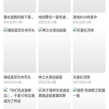
擅长逃跑的殿下第二季
地狱模式～喜欢速通游戏的玩家在废设定异世界无双～第2季
游戏BUG修复中
更新至第04集
更新至第06集
更新至第09集
描绘直至生命尽头
神之水滴动画版
天是红河岸
更新至第06集
更新至第18集
更新至第05集