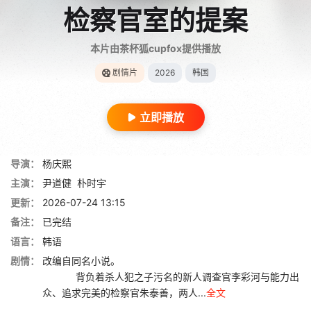
检察官室的提案
本片由茶杯狐cupfox提供播放
剧情片
2026
韩国
立即播放
导演：
杨庆熙
主演：
尹道健
朴时宇
更新：
2026-07-24 13:15
备注：
已完结
语言：
韩语
剧情：
改编自同名小说。
背负着杀人犯之子污名的新人调查官李彩河与能力出
众、追求完美的检察官朱泰善，两人...
全文