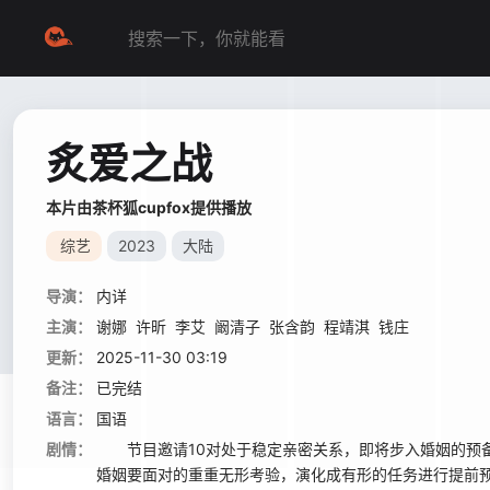
炙爱之战
本片由茶杯狐cupfox提供播放
综艺
2023
大陆
导演：
内详
主演：
谢娜
许昕
李艾
阚清子
张含韵
程靖淇
钱庄
更新：
2025-11-30 03:19
备注：
已完结
语言：
国语
剧情：
节目邀请10对处于稳定亲密关系，即将步入婚姻的预备
婚姻要面对的重重无形考验，演化成有形的任务进行提前预