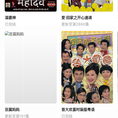
湿婆神
爱·回家之开心速递
已完结
更新至第2866集
豆腐妈妈
皆大欢喜时装版粤语
更新至第161集
已完结