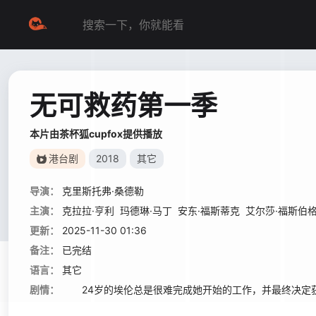
无可救药第一季
本片由茶杯狐cupfox提供播放
港台剧
2018
其它
导演：
克里斯托弗·桑德勒
主演：
克拉拉·亨利
玛德琳·马丁
安东·福斯蒂克
艾尔莎·福斯伯
更新：
2025-11-30 01:36
备注：
已完结
语言：
其它
剧情：
24岁的埃伦总是很难完成她开始的工作，并最终决定获