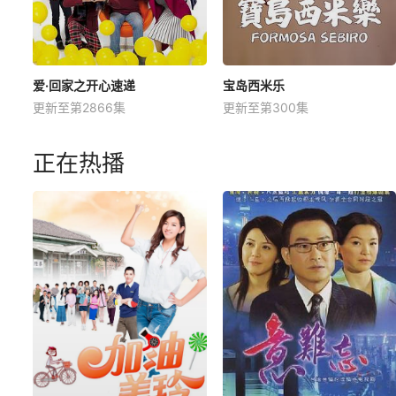
爱·回家之开心速递
宝岛西米乐
更新至第2866集
更新至第300集
正在热播