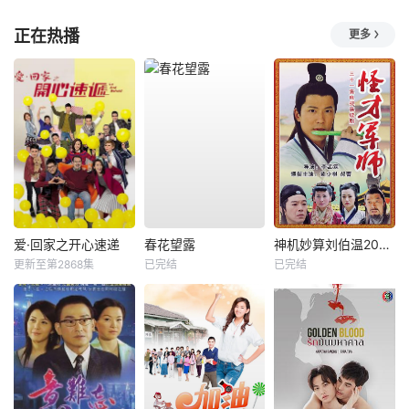
正在热播
更多
爱·回家之开心速递
春花望露
神机妙算刘伯温2006
更新至第2868集
已完结
已完结