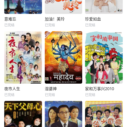
意难忘
加油！美玲
珍爱如血
已完结
已完结
已完结
夜市人生
湿婆神
家和万事兴2010
已完结
已完结
已完结