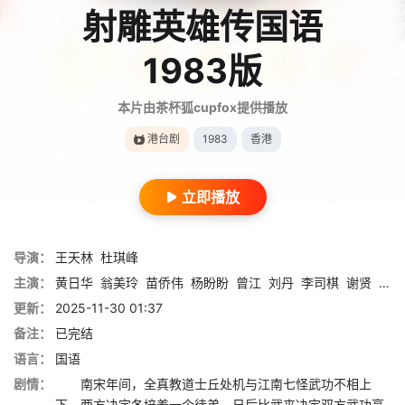
射雕英雄传国语
1983版
本片由茶杯狐cupfox提供播放
港台剧
1983
香港
立即播放
导演：
王天林
杜琪峰
主演：
黄日华
翁美玲
苗侨伟
杨盼盼
曾江
刘丹
李司棋
谢贤
戴志
更新：
2025-11-30 01:37
备注：
已完结
语言：
国语
剧情：
南宋年间，全真教道士丘处机与江南七怪武功不相上
下，两方决定各培养一个徒弟，日后比武来决定双方武功高