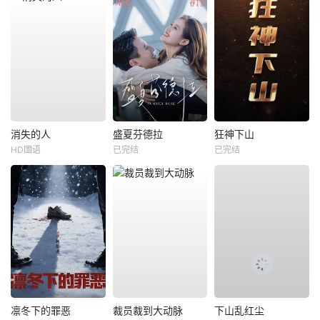
消失的人
盛夏芬德拉
狂神下山
HD国语
已完结
已完结
凛冬下的罪恶
裁员裁到大动脉
下山乱红尘