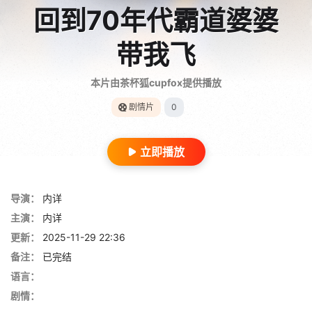
回到70年代霸道婆婆
带我飞
本片由茶杯狐cupfox提供播放
剧情片
0
立即播放
导演：
内详
主演：
内详
更新：
2025-11-29 22:36
备注：
已完结
语言：
剧情：