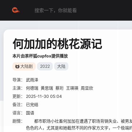
何加加的桃花源记
本片由茶杯狐cupfox提供播放
大陆剧
2022
大陆
导演：
武雨泽
主演：
何德瑞
黄思瑞
蔡珩
王瑛瑛
周显欣
更新：
2025-11-30 05:04
备注：
已完结
语言：
国语
剧情：
都市职场小社畜何加加在遭遇了职场背锅失业、被男友
色色的人，尤其是和她截然不同的作家方文宇，一个极端的