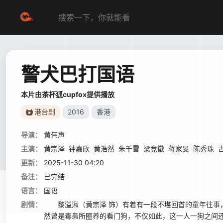
警犬巴打国语
本片由茶杯狐cupfox提供播放
港台剧
2016
香港
导演：
黄伟声
主演：
黄宗泽
钟嘉欣
黄浩然
朱千雪
梁竞徽
蒋家旻
陈秀珠
更新：
2025-11-30 04:20
备注：
已完结
语言：
国语
剧情：
黎溢湫（黄宗泽 饰）有着有一段不堪回首的童年往事，
然曾是毒枭所圈养的看门狗，不仅如此，这一人一狗之间还