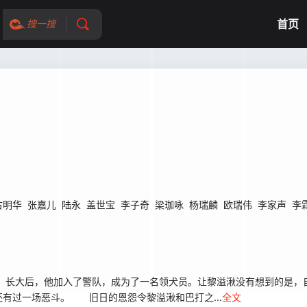
首页
搜一搜
古明华
张嘉儿
陆永
盖世宝
李子奇
梁珈咏
杨瑞麟
欧瑞伟
李家声
李
长大后，他加入了警队，成为了一名领犬员。让黎溢湫没有想到的是，
有过一场恶斗。 旧日的恩怨令黎溢湫和巴打之...
全文