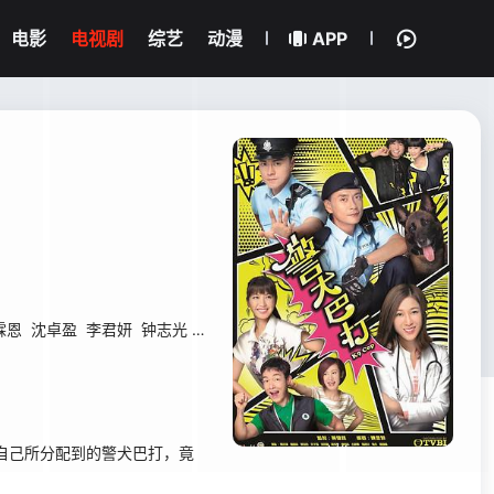
电影
电视剧
综艺
动漫
APP
霖恩
沈卓盈
李君妍
钟志光
何启南
王绮琴
何俊轩
董敬文
袁镇业
关
自己所分配到的警犬巴打，竟