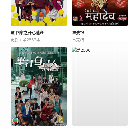
爱·回家之开心速递
湿婆神
更新至第2867集
已完结