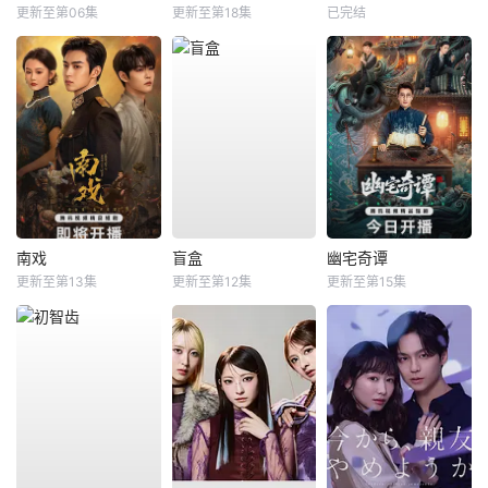
更新至第06集
更新至第18集
已完结
南戏
盲盒
幽宅奇谭
更新至第13集
更新至第12集
更新至第15集