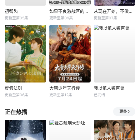
初智齿
如果不良激战区的四天王转生成了偶像团体？
从现在开始，不做朋友了吧。
更新至第05集
更新至第09集
更新至第07集
度假法则
大唐少年天行传
我以纸人镇百鬼
更新至第06集
更新至第12集
已完结
正在热播
更多