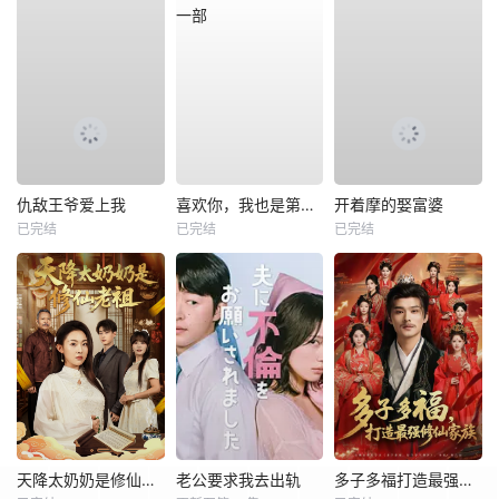
仇敌王爷爱上我
喜欢你，我也是第一部
开着摩的娶富婆
已完结
已完结
已完结
天降太奶奶是修仙老祖
老公要求我去出轨
多子多福打造最强修仙家族