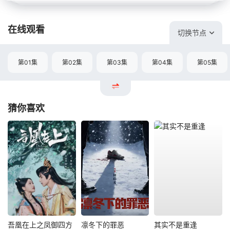
在线观看
切换节点
第01集
第02集
第03集
第04集
第05集
猜你喜欢
吾凰在上之凤御四方
凛冬下的罪恶
其实不是重逢