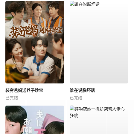
装穷爸妈送养子珍宝
谁在说朕坏话
已完结
已完结