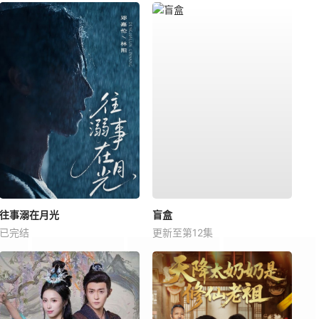
往事溺在月光
盲盒
已完结
更新至第12集