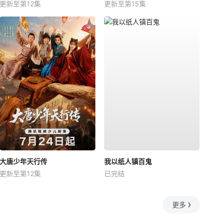
更新至第12集
更新至第15集
大唐少年天行传
我以纸人镇百鬼
更新至第12集
已完结
更多