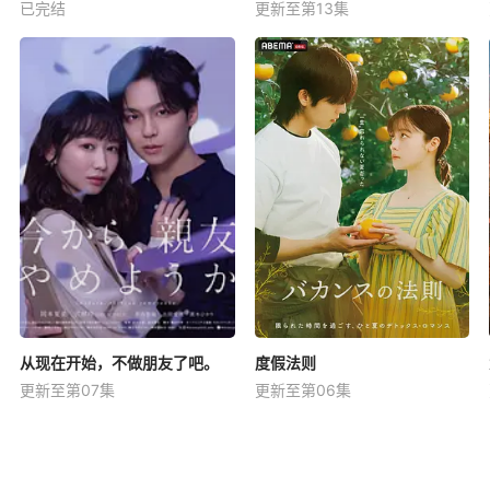
已完结
更新至第13集
从现在开始，不做朋友了吧。
度假法则
更新至第07集
更新至第06集