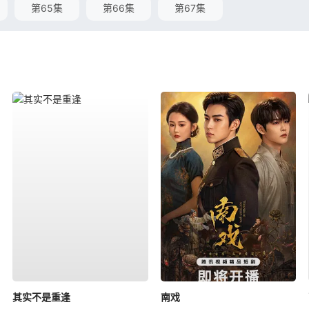
第65集
第66集
第67集
其实不是重逢
南戏