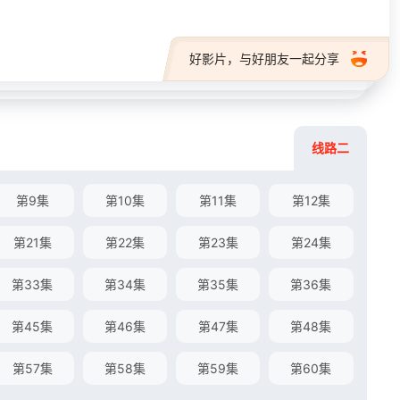
好影片，与好朋友一起分享
线路二
第9集
第10集
第11集
第12集
第21集
第22集
第23集
第24集
第33集
第34集
第35集
第36集
第45集
第46集
第47集
第48集
第57集
第58集
第59集
第60集