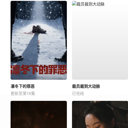
凛冬下的罪恶
裁员裁到大动脉
更新至第18集
已完结