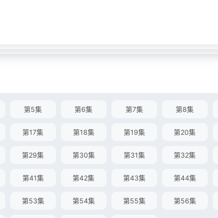
第5集
第6集
第7集
第8集
第17集
第18集
第19集
第20集
第29集
第30集
第31集
第32集
第41集
第42集
第43集
第44集
第53集
第54集
第55集
第56集