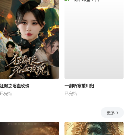
狂飙之浴血玫瑰
一剑听寒望川归
已完结
已完结
更多