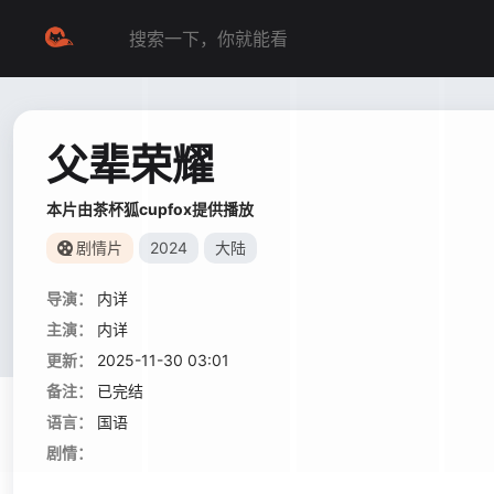
父辈荣耀
本片由茶杯狐cupfox提供播放
剧情片
2024
大陆
导演：
内详
主演：
内详
更新：
2025-11-30 03:01
备注：
已完结
语言：
国语
剧情：