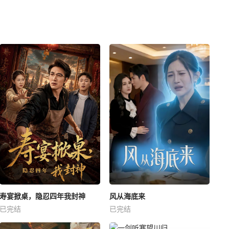
寿宴掀桌，隐忍四年我封神
风从海底来
已完结
已完结