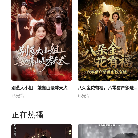
别惹大小姐，她靠山是哮天犬
八朵金花有福，六零猎户爹进山挖宝藏
已完结
已完结
正在热播