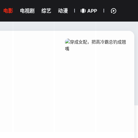
电影
电视剧
综艺
动漫
APP