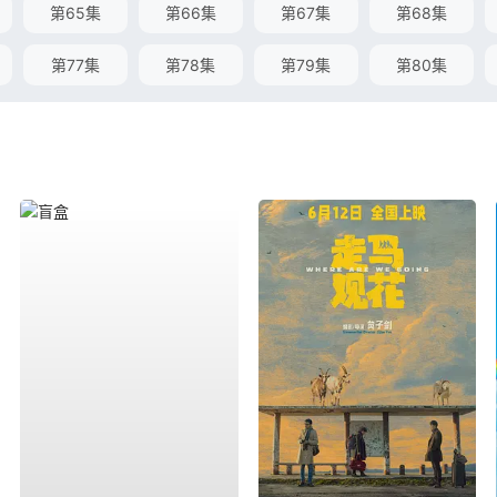
第65集
第66集
第67集
第68集
第77集
第78集
第79集
第80集