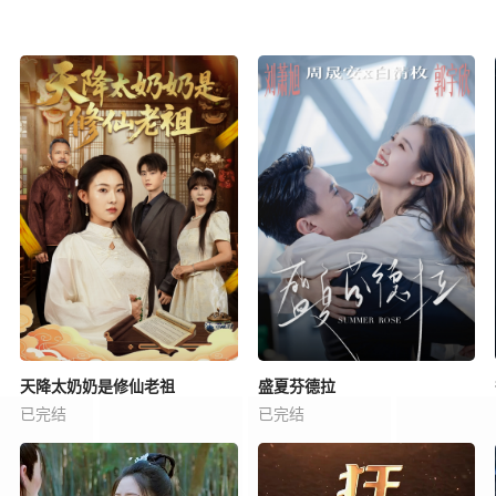
天降太奶奶是修仙老祖
盛夏芬德拉
已完结
已完结