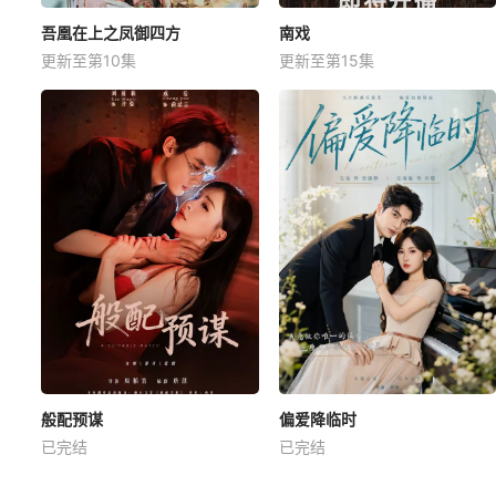
吾凰在上之凤御四方
南戏
更新至第10集
更新至第15集
般配预谋
偏爱降临时
已完结
已完结