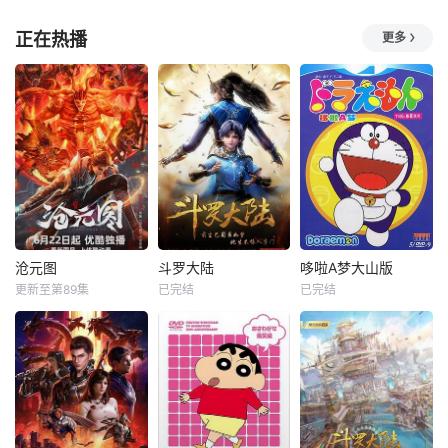
正在热播
更多
沧元图
斗罗大陆
哆啦A梦大山版
更新至第89集
已完结
已完结