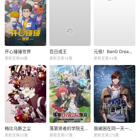
开心锤锤世界
百日成王
元祖！BanG Dream酱
更新至第66集
更新至第14集
更新至第44集
梅比乌斯之尘
落第贤者的学院无双第二回转生，S等级作弊魔术师冒险记
我被困在同一天一千年动态漫
更新至第05集
更新至第07集
更新至第275集