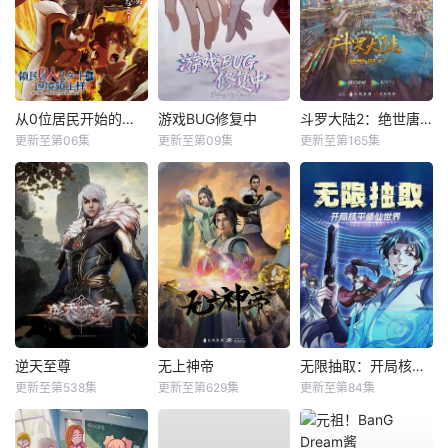
从0位居民开始的边境领主大人
游戏BUG修复中
斗罗大陆2：绝世唐门
更新至第06集
更新至第09集
更新至第165集
逆天至尊
无上神帝
无限抽取：开局核平修仙世界动态漫
更新至第538集
更新至第629集
更新至第84集