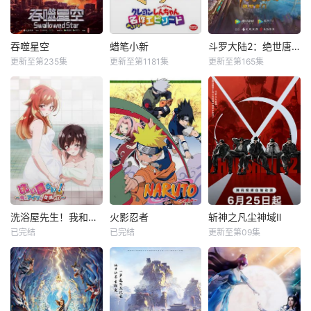
吞噬星空
蜡笔小新
斗罗大陆2：绝世唐门
更新至第235集
更新至第1181集
更新至第165集
洗浴屋先生！我和那家伙在女浴池！？
火影忍者
斩神之凡尘神域Ⅱ
已完结
已完结
更新至第09集