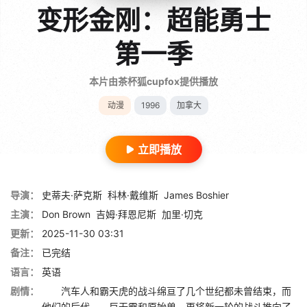
变形金刚：超能勇士
第一季
本片由茶杯狐cupfox提供播放
动漫
1996
加拿大
立即播放
导演：
史蒂夫·萨克斯
科林·戴维斯
James Boshier
主演：
Don Brown
吉姆·拜恩尼斯
加里·切克
更新：
2025-11-30 03:31
备注：
已完结
语言：
英语
剧情：
汽车人和霸天虎的战斗绵亘了几个世纪都未曾结束，而
他们的后代——巨无霸和原始兽，更将新一轮的战斗推向了