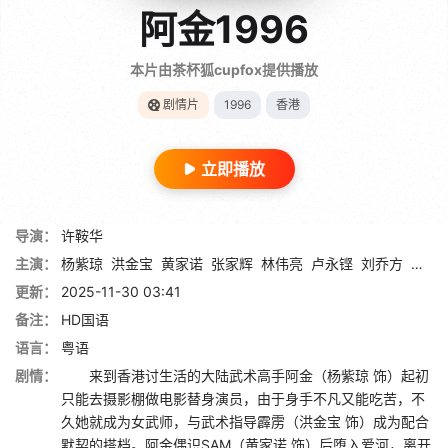
阿金1996
本片由茶杯狐cupfox提供播放
剧情片
1996
香港
立即播放
导演：
许鞍华
主演：
杨紫琼
洪金宝
黄家诺
张家辉
林伟亮
卢永铿
刘乔方
刘松
更新：
2025-11-30 03:41
备注：
HD国语
语言：
粤语
剧情：
来到香港讨生活的大陆武术高手阿金（杨紫琼 饰）起初
只能去摄影棚做电影替身演员，由于身手不凡又能吃苦，不
久她就成为女武师，与武术指导霹雳（洪金宝 饰）成为配合
默契的搭档。阿金偶识SAM（黄家诺 饰）后堕入爱河，离开