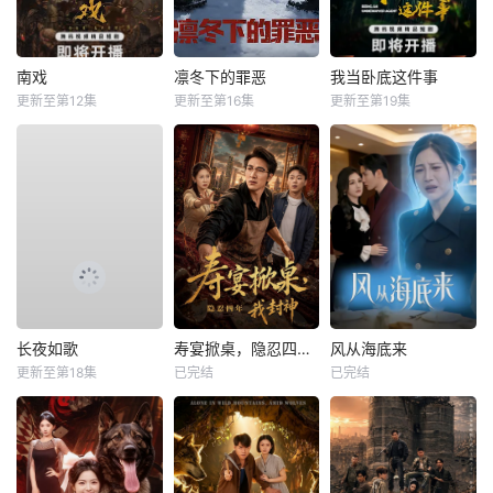
南戏
凛冬下的罪恶
我当卧底这件事
更新至第12集
更新至第16集
更新至第19集
长夜如歌
寿宴掀桌，隐忍四年我封神
风从海底来
更新至第18集
已完结
已完结