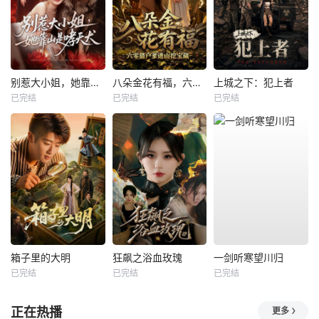
别惹大小姐，她靠山是哮天犬
八朵金花有福，六零猎户爹进山挖宝藏
上城之下：犯上者
已完结
已完结
已完结
箱子里的大明
狂飙之浴血玫瑰
一剑听寒望川归
已完结
已完结
已完结
正在热播
更多