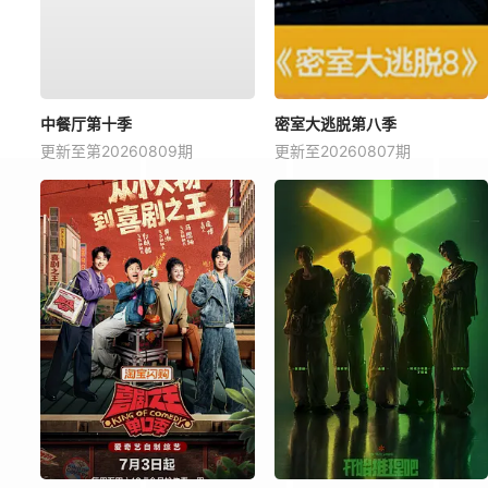
中餐厅第十季
密室大逃脱第八季
更新至第20260809期
更新至20260807期