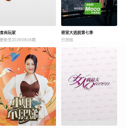
食尚玩家
密室大逃脱第七季
更新至20260808期
已完结