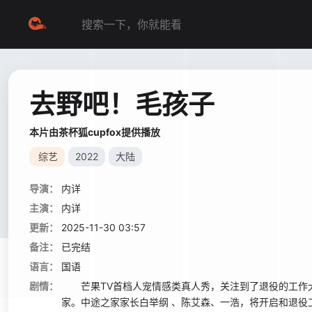
去野吧！毛孩子
本片由茶杯狐cupfox提供播放
综艺
2022
大陆
导演：
内详
主演：
内详
更新：
2025-11-30 03:57
备注：
已完结
语言：
国语
剧情：
芒果TV首档人宠情感类真人秀，关注到了退役的工作犬
家。中途之家家长白举纲 、陈艾森、一浩，将开启和退役