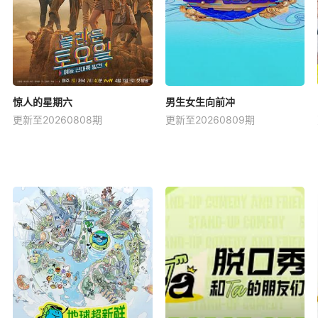
惊人的星期六
男生女生向前冲
更新至20260808期
更新至20260809期