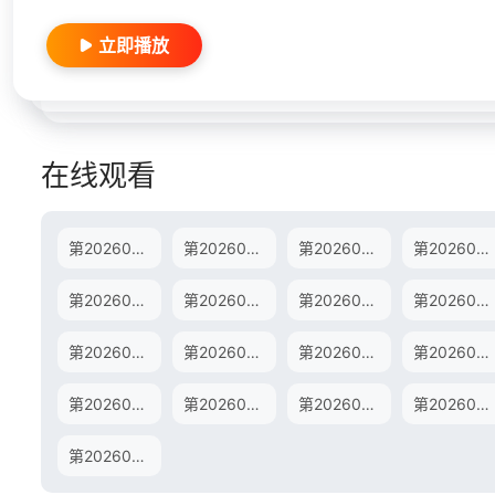
立即播放
在线观看
第20260518期上
第20260518期下
第20260519期
第20260521期
第20260605期
第20260608期上
第20260608期下
第20260610期
第20260625期
第20260629期上
第20260629期下
第20260701期
第20260716期
第20260720期上
第20260720期下
第20260722期
第20260806期