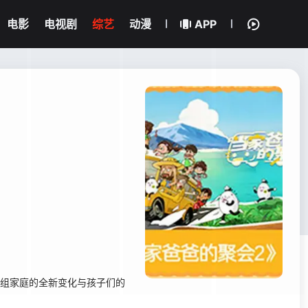
电影
电视剧
综艺
动漫
APP
四组家庭的全新变化与孩子们的