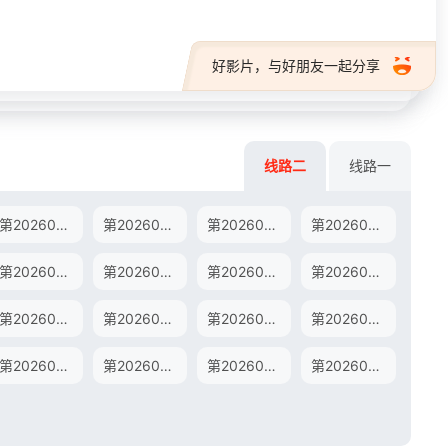
好影片，与好朋友一起分享
线路二
线路一
第20260601期上
第20260601期下
第20260603期
第20260604期
第20260618期
第20260622期上
第20260622期下
第20260624期
第20260709期
第20260713期上
第20260713期下
第20260715期
第20260730期
第20260803期上
第20260803期下
第20260805期