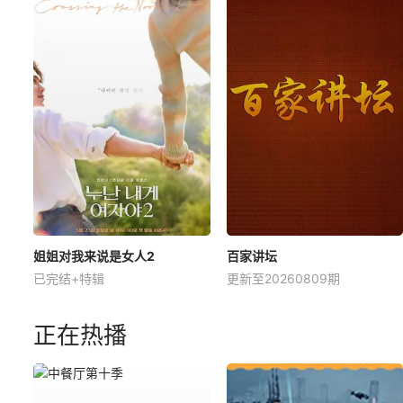
姐姐对我来说是女人2
百家讲坛
已完结+特辑
更新至20260809期
正在热播