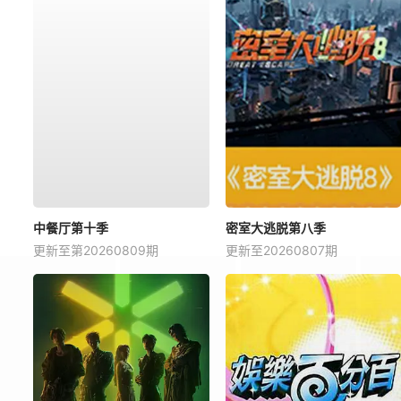
中餐厅第十季
密室大逃脱第八季
更新至第20260809期
更新至20260807期