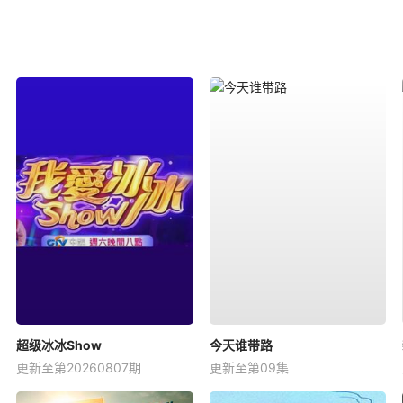
超级冰冰Show
今天谁带路
更新至第20260807期
更新至第09集