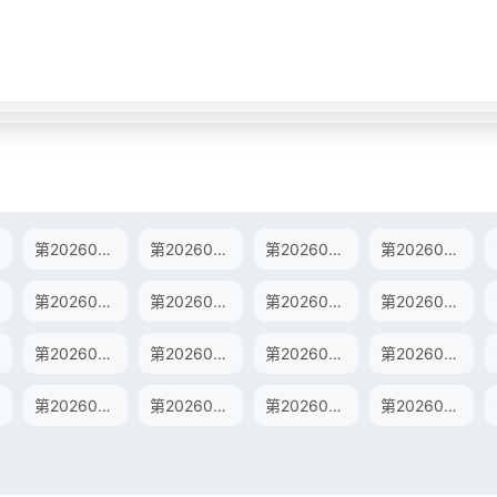
第20260525期上
第20260525期下
第20260527期
第20260528期
第20260611期
第20260615期上
第20260615期下
第20260617期
第20260702期
第20260706期上
第20260706期下
第20260708期
第20260723期
第20260727期上
第20260727期下
第20260729期