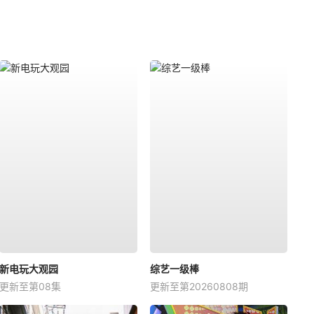
新电玩大观园
综艺一级棒
更新至第08集
更新至第20260808期