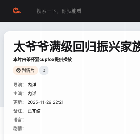
太爷爷满级回归振兴家
本片由茶杯狐cupfox提供播放
剧情片
0
导演：
内详
主演：
内详
更新：
2025-11-29 22:21
备注：
已完结
语言：
剧情：