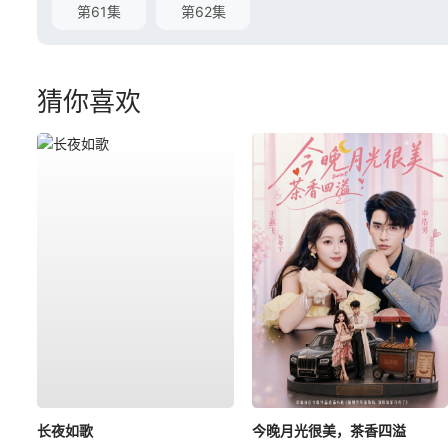
第61集
第62集
猜你喜欢
长夜如歌
今晚月光很美，茶香四溢