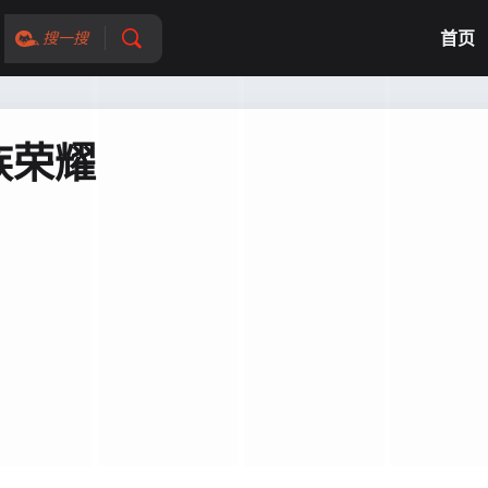
首页
搜一搜
族荣耀