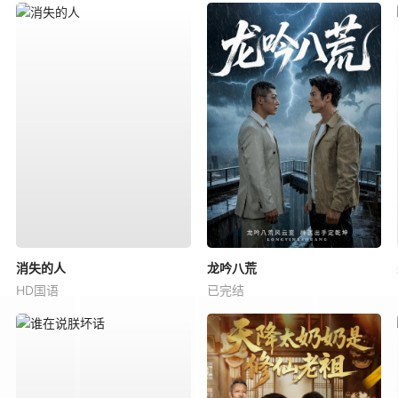
消失的人
龙吟八荒
HD国语
已完结