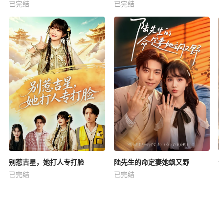
已完结
已完结
别惹吉星，她打人专打脸
陆先生的命定妻她飒又野
已完结
已完结