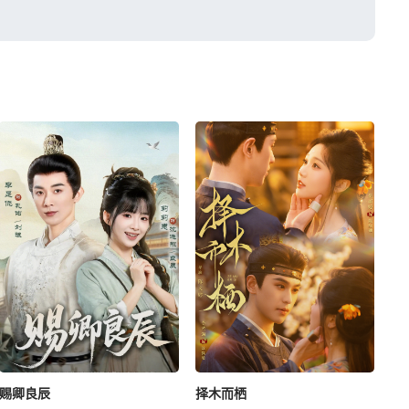
赐卿良辰
择木而栖