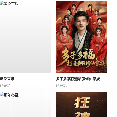
墨染宫墙
多子多福打造最强修仙家族
已完结
已完结