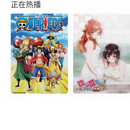
正在热播
海贼王
洗浴屋先生！我和那家伙在女浴池！？
更新至第1172集
已完结