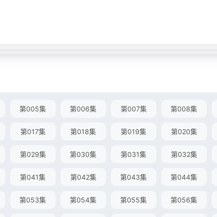
第005集
第006集
第007集
第008集
第017集
第018集
第019集
第020集
第029集
第030集
第031集
第032集
第041集
第042集
第043集
第044集
第053集
第054集
第055集
第056集