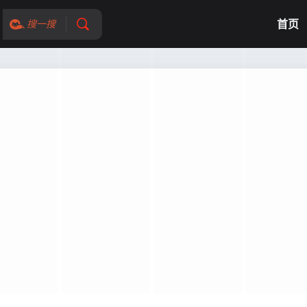
首页
搜一搜