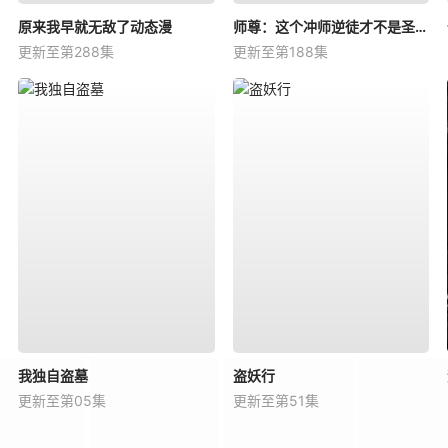
第293集
第294集
第295集
第296集
原来我早就无敌了动态漫
师尊：这个冲师逆徒才不是圣子动态漫
更新至第288集
更新至第188集
我独自盗墓
盗妖行
更新至第05集
更新至第51集