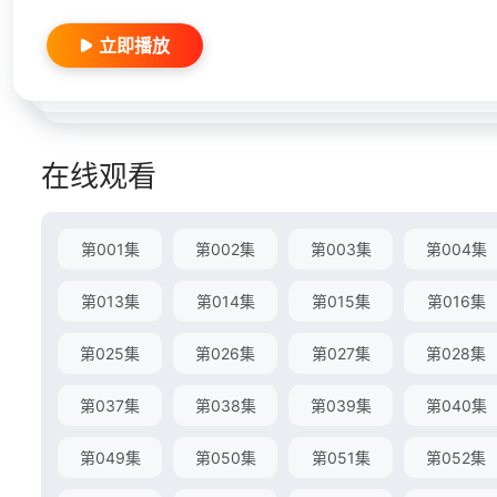
立即播放
在线观看
第001集
第002集
第003集
第004集
第013集
第014集
第015集
第016集
第025集
第026集
第027集
第028集
第037集
第038集
第039集
第040集
第049集
第050集
第051集
第052集