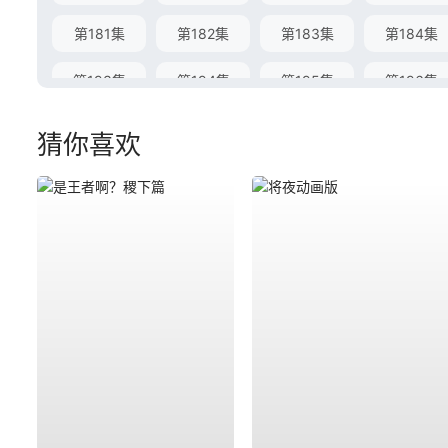
第181集
第182集
第183集
第184集
第193集
第194集
第195集
第196集
第205集
第206集
第207集
第208集
猜你喜欢
第217集
第218集
第219集
第220集
第229集
第230集
第231集
第232集
第241集
第242集
第243集
第244集
第253集
第254集
第255集
第256集
第265集
第266集
第267集
第268集
第277集
第278集
第279集
第280集