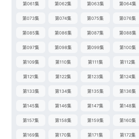
第061集
第062集
第063集
第064集
第073集
第074集
第075集
第076集
第085集
第086集
第087集
第088集
第097集
第098集
第099集
第100集
第109集
第110集
第111集
第112集
第121集
第122集
第123集
第124集
第133集
第134集
第135集
第136集
第145集
第146集
第147集
第148集
第157集
第158集
第159集
第160集
第169集
第170集
第171集
第172集